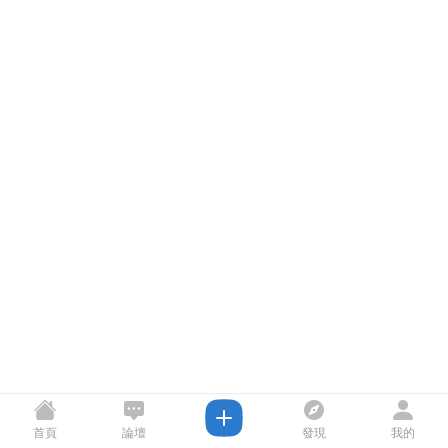
首頁
論壇
發現
我的