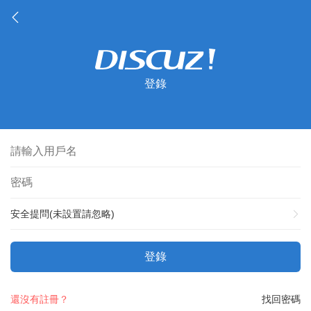
登錄
安全提問(未設置請忽略)
登錄
還沒有註冊？
找回密碼