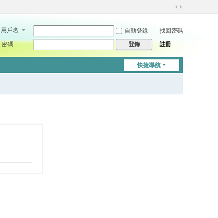
切
換
用戶名
自動登錄
找回密碼
到
寬
密碼
註冊
登錄
版
快捷導航