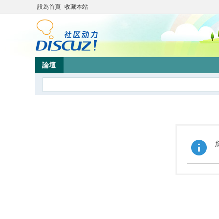
設為首頁
收藏本站
論壇