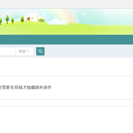
搜索
搜
索
您需要先登錄才能繼續本操作