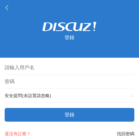
登錄
安全提問(未設置請忽略)
登錄
還沒有註冊？
找回密碼