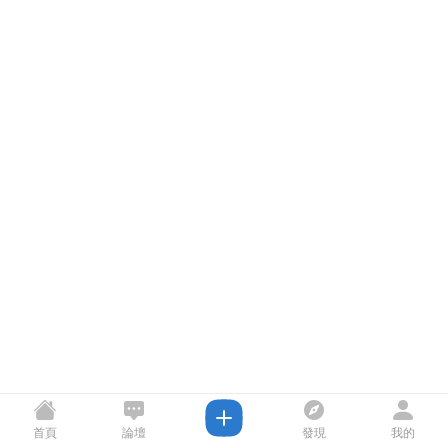
首頁
論壇
發現
我的