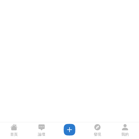
首頁
論壇
發現
我的