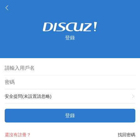
登錄
安全提問(未設置請忽略)
登錄
還沒有註冊？
找回密碼