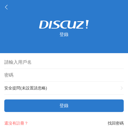
登錄
安全提問(未設置請忽略)
登錄
還沒有註冊？
找回密碼