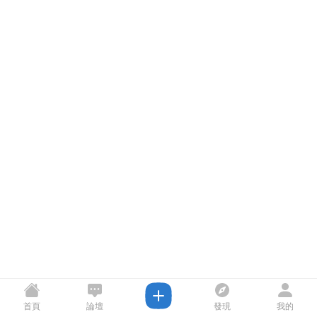
首頁
論壇
發現
我的