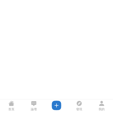
首頁
論壇
發現
我的