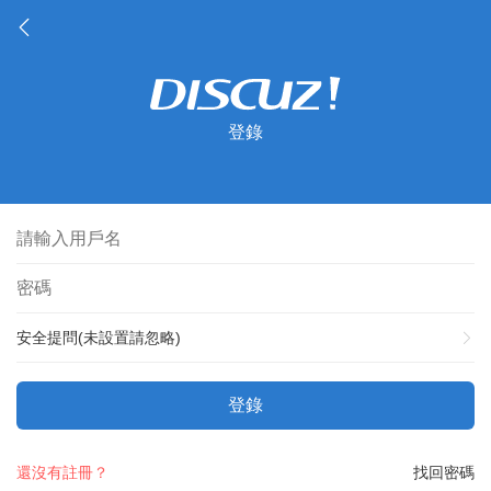
登錄
安全提問(未設置請忽略)
登錄
還沒有註冊？
找回密碼