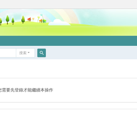
搜索
搜
索
您需要先登錄才能繼續本操作