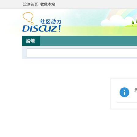
設為首頁
收藏本站
論壇