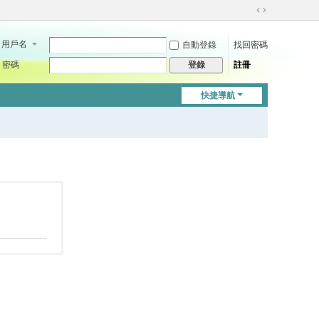
切
換
用戶名
自動登錄
找回密碼
到
寬
密碼
註冊
登錄
版
快捷導航