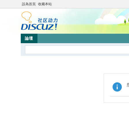
設為首頁
收藏本站
論壇