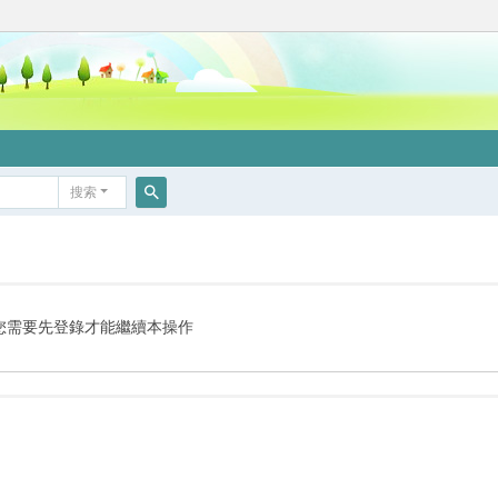
搜索
搜
索
您需要先登錄才能繼續本操作