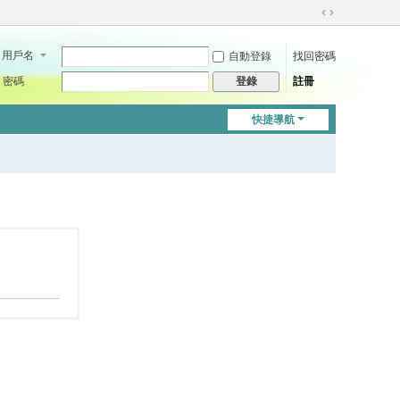
切
換
用戶名
自動登錄
找回密碼
到
寬
密碼
註冊
登錄
版
快捷導航