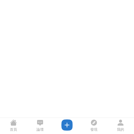
首頁
論壇
發現
我的