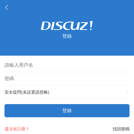
登錄
安全提問(未設置請忽略)
登錄
還沒有註冊？
找回密碼