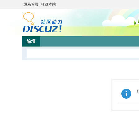
設為首頁
收藏本站
論壇