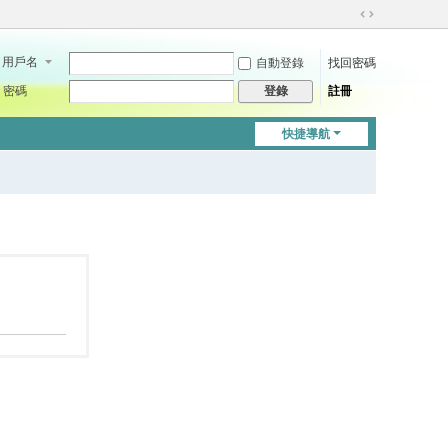
切
換
用戶名
自動登錄
找回密碼
到
寬
密碼
註冊
登錄
版
快捷導航