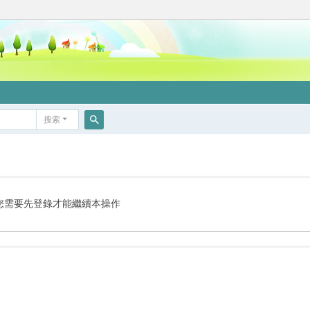
搜索
搜
索
您需要先登錄才能繼續本操作