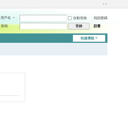
切
換
用戶名
自動登錄
找回密碼
到
寬
密碼
註冊
登錄
版
快捷導航