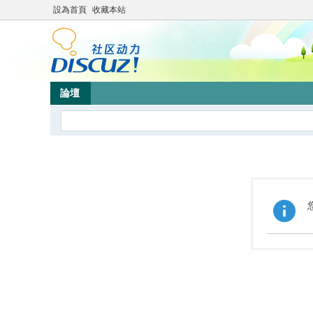
設為首頁
收藏本站
論壇