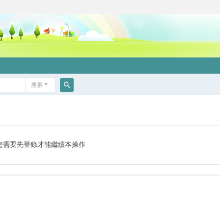
搜索
搜
索
您需要先登錄才能繼續本操作