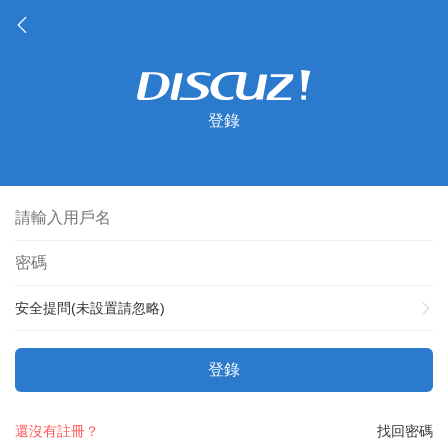
登錄
安全提問(未設置請忽略)
登錄
還沒有註冊？
找回密碼