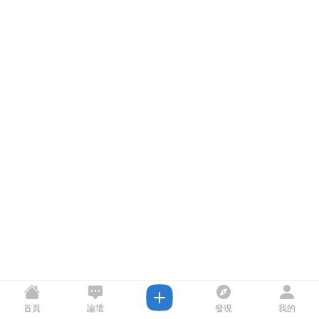
首頁
論壇
發現
我的