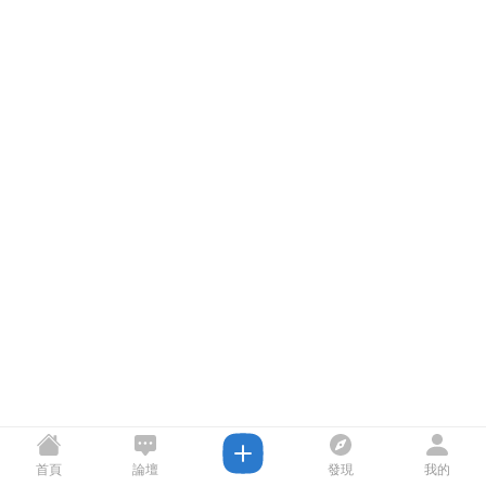
首頁
論壇
發現
我的