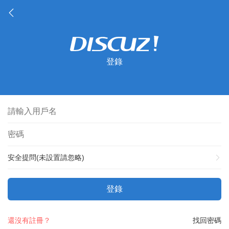
登錄
安全提問(未設置請忽略)
登錄
還沒有註冊？
找回密碼