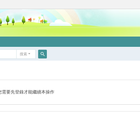
搜索
搜
索
您需要先登錄才能繼續本操作