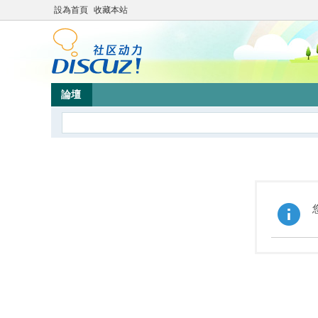
設為首頁
收藏本站
論壇