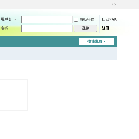
切
換
用戶名
自動登錄
找回密碼
到
寬
密碼
註冊
登錄
版
快捷導航