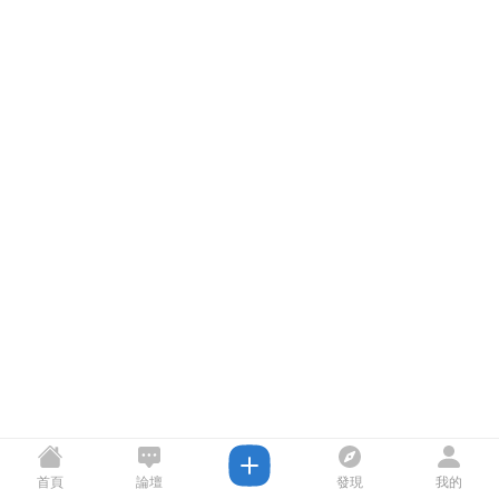
首頁
論壇
發現
我的