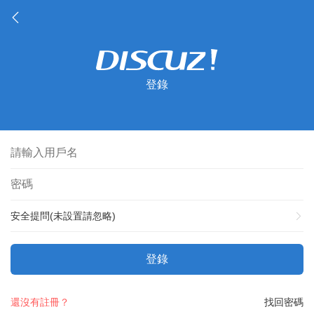
登錄
安全提問(未設置請忽略)
登錄
還沒有註冊？
找回密碼