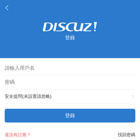
登錄
安全提問(未設置請忽略)
登錄
還沒有註冊？
找回密碼