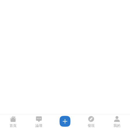
首頁
論壇
發現
我的