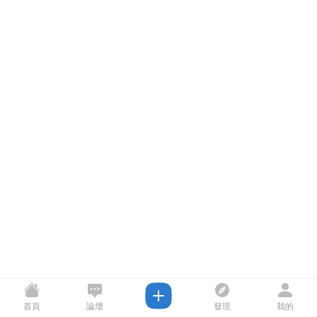
首頁
論壇
發現
我的