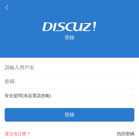
登錄
安全提問(未設置請忽略)
登錄
還沒有註冊？
找回密碼