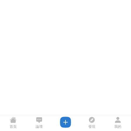
首頁
論壇
發現
我的