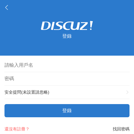
登錄
安全提問(未設置請忽略)
登錄
還沒有註冊？
找回密碼