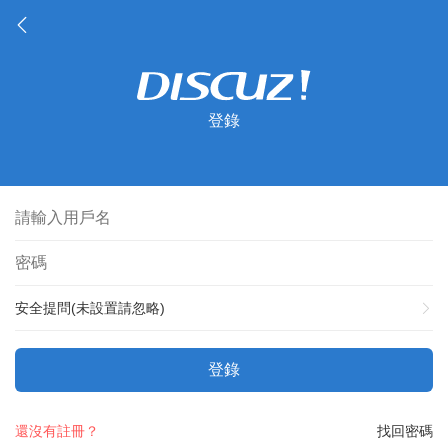
登錄
安全提問(未設置請忽略)
登錄
還沒有註冊？
找回密碼