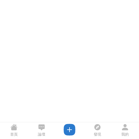
首頁
論壇
發現
我的