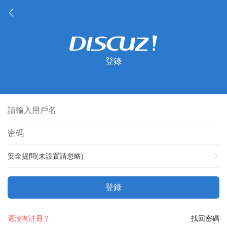
登錄
安全提問(未設置請忽略)
登錄
還沒有註冊？
找回密碼