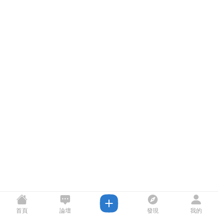
首頁
論壇
發現
我的