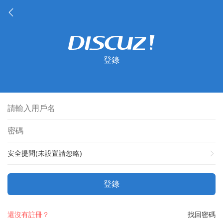
登錄
安全提問(未設置請忽略)
登錄
還沒有註冊？
找回密碼