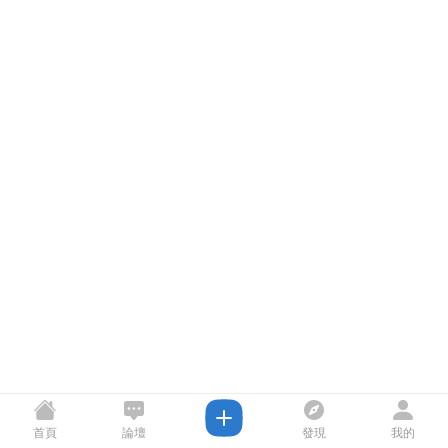
首頁
論壇
發現
我的