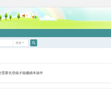
搜索
搜
索
您需要先登錄才能繼續本操作