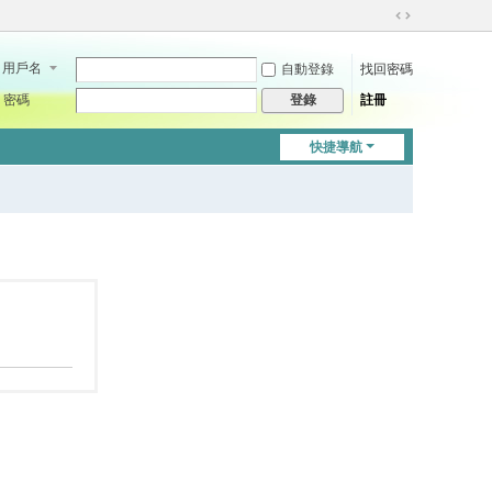
切
換
用戶名
自動登錄
找回密碼
到
寬
密碼
註冊
登錄
版
快捷導航