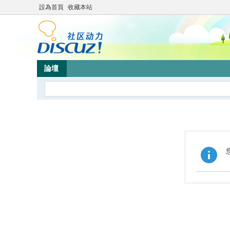
設為首頁
收藏本站
論壇