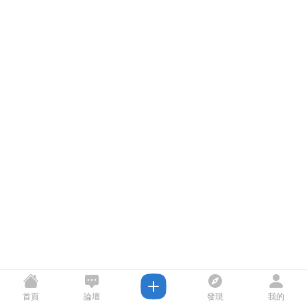
首頁
論壇
發現
我的