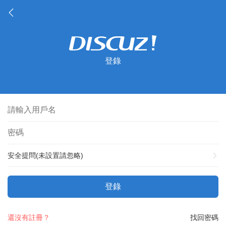
登錄
安全提問(未設置請忽略)
登錄
還沒有註冊？
找回密碼