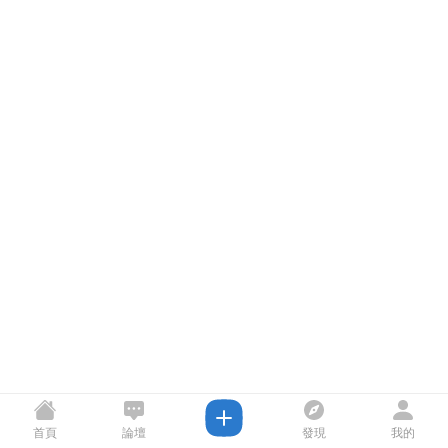
首頁
論壇
發現
我的