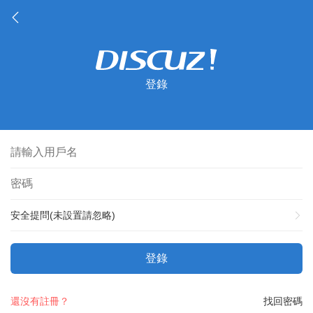
登錄
安全提問(未設置請忽略)
登錄
還沒有註冊？
找回密碼