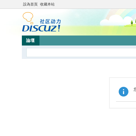
設為首頁
收藏本站
論壇