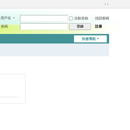
切
換
用戶名
自動登錄
找回密碼
到
寬
密碼
註冊
登錄
版
快捷導航