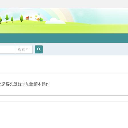
搜索
搜
索
您需要先登錄才能繼續本操作