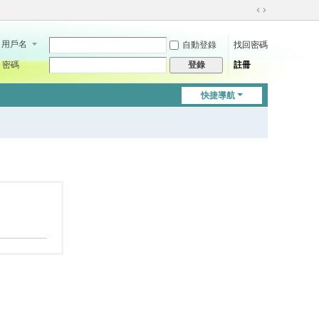
切
換
用戶名
自動登錄
找回密碼
到
寬
密碼
註冊
登錄
版
快捷導航