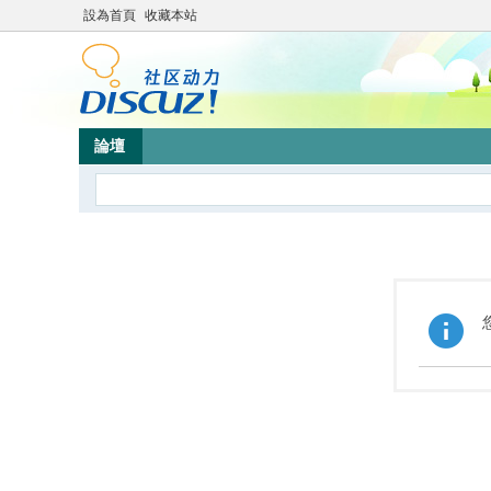
設為首頁
收藏本站
論壇