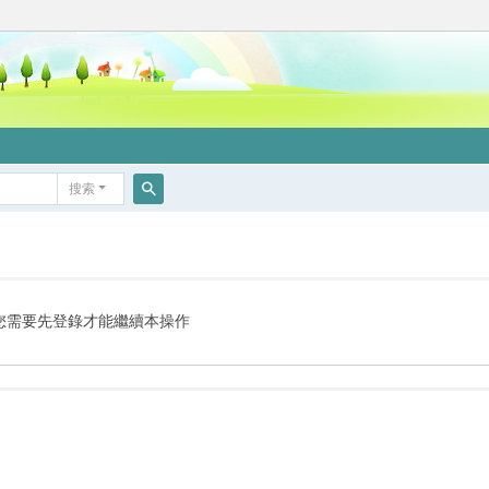
搜索
搜
索
您需要先登錄才能繼續本操作