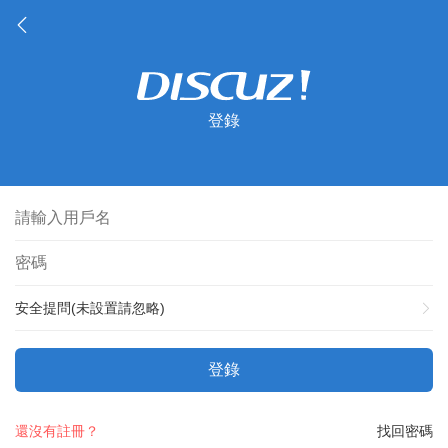
登錄
安全提問(未設置請忽略)
登錄
還沒有註冊？
找回密碼