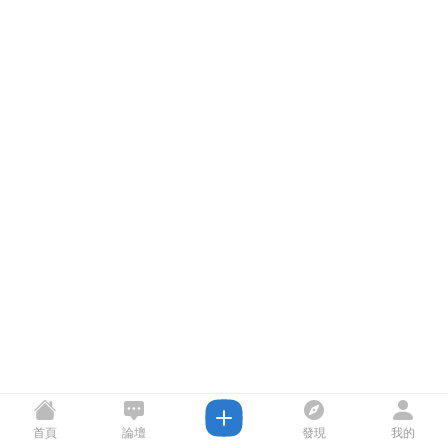
首頁
論壇
發現
我的