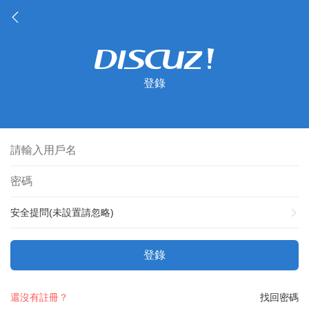
登錄
安全提問(未設置請忽略)
登錄
還沒有註冊？
找回密碼