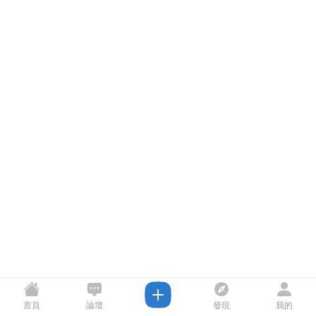
首頁
論壇
發現
我的