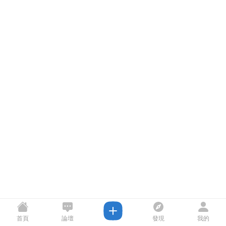
首頁
論壇
發現
我的