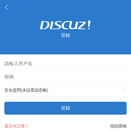
登錄
安全提問(未設置請忽略)
登錄
還沒有註冊？
找回密碼