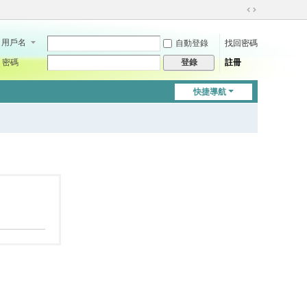
切
換
用戶名
自動登錄
找回密碼
到
寬
密碼
註冊
登錄
版
快捷導航