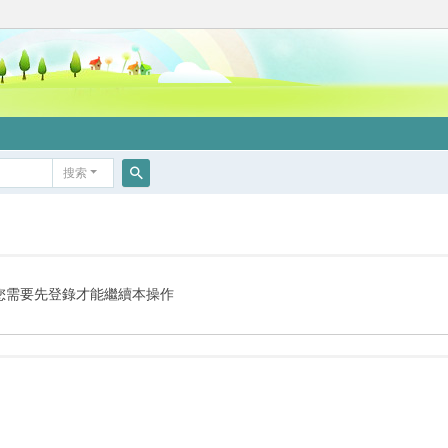
搜索
搜
索
您需要先登錄才能繼續本操作