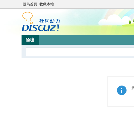
設為首頁
收藏本站
論壇