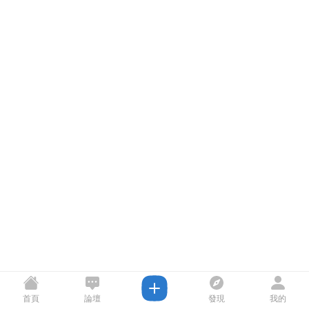
首頁
論壇
發現
我的