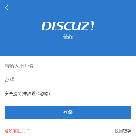
登錄
安全提問(未設置請忽略)
登錄
還沒有註冊？
找回密碼