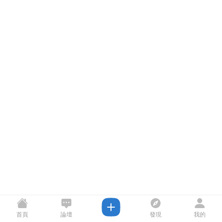
首頁
論壇
發現
我的