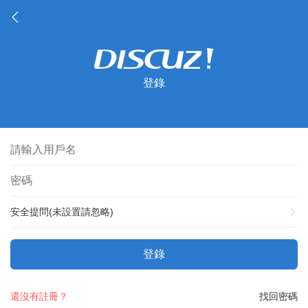
登錄
安全提問(未設置請忽略)
登錄
還沒有註冊？
找回密碼