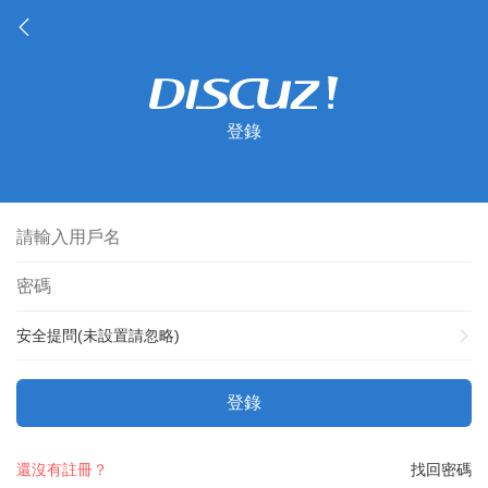
登錄
安全提問(未設置請忽略)
登錄
還沒有註冊？
找回密碼