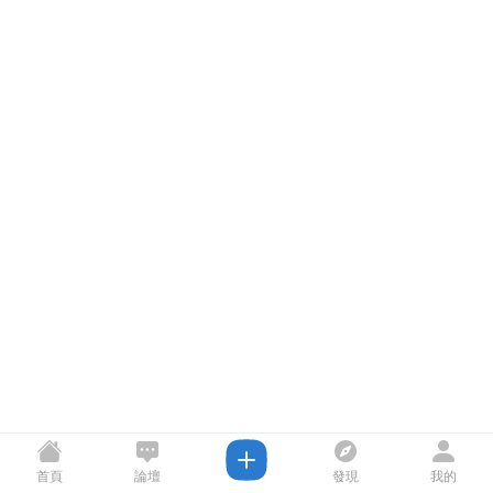
首頁
論壇
發現
我的