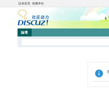
設為首頁
收藏本站
論壇