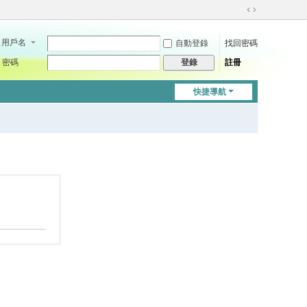
切
換
用戶名
自動登錄
找回密碼
到
寬
密碼
註冊
登錄
版
快捷導航