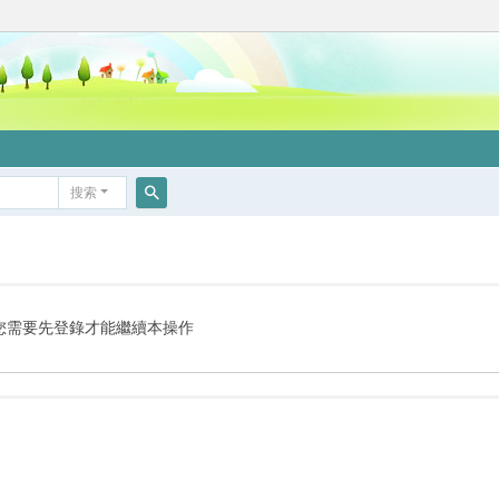
搜索
搜
索
您需要先登錄才能繼續本操作