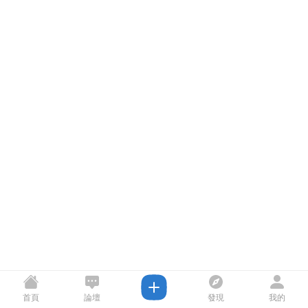
首頁
論壇
發現
我的