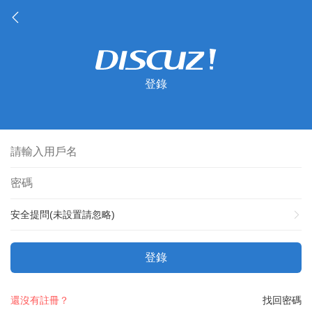
登錄
安全提問(未設置請忽略)
登錄
還沒有註冊？
找回密碼