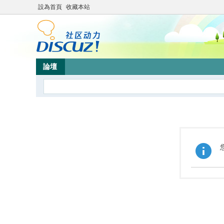
設為首頁
收藏本站
論壇