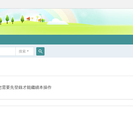
搜索
搜
索
您需要先登錄才能繼續本操作