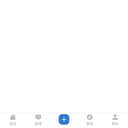
首頁
論壇
發現
我的