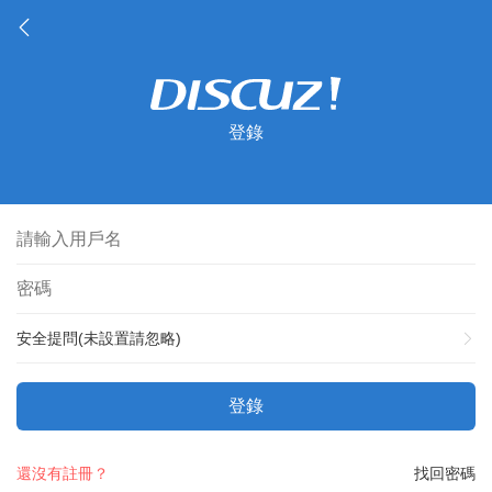
登錄
安全提問(未設置請忽略)
登錄
還沒有註冊？
找回密碼