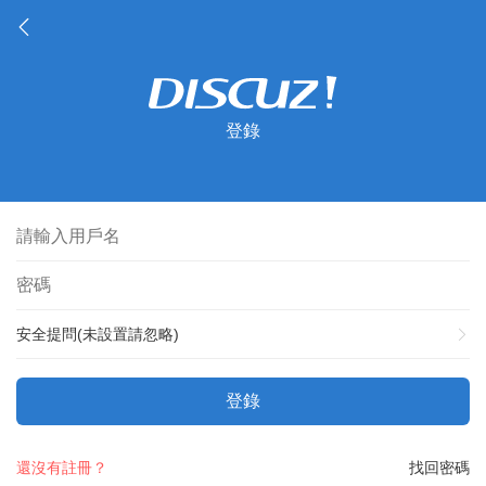
登錄
安全提問(未設置請忽略)
登錄
還沒有註冊？
找回密碼