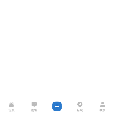
首頁
論壇
發現
我的