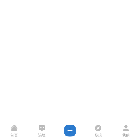
首頁
論壇
發現
我的