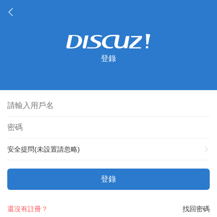
登錄
安全提問(未設置請忽略)
登錄
還沒有註冊？
找回密碼