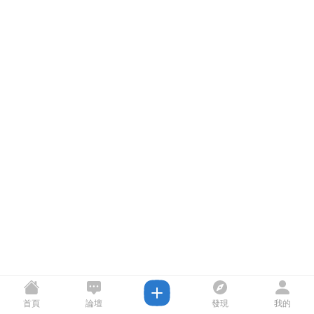
首頁
論壇
發現
我的