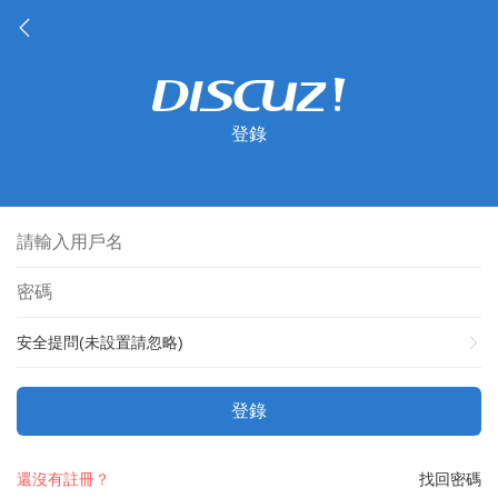
登錄
安全提問(未設置請忽略)
登錄
還沒有註冊？
找回密碼