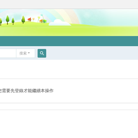
搜索
搜
索
您需要先登錄才能繼續本操作