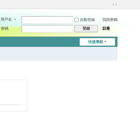
切
換
用戶名
自動登錄
找回密碼
到
寬
密碼
註冊
登錄
版
快捷導航