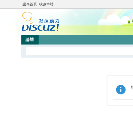
設為首頁
收藏本站
論壇