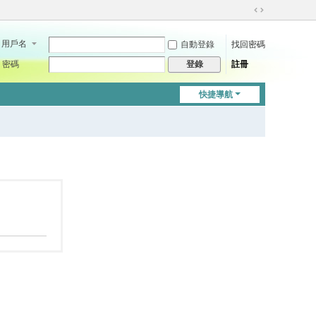
切
換
用戶名
自動登錄
找回密碼
到
寬
密碼
註冊
登錄
版
快捷導航