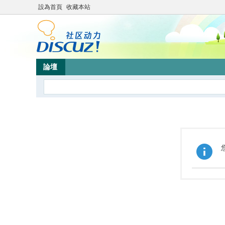
設為首頁
收藏本站
論壇