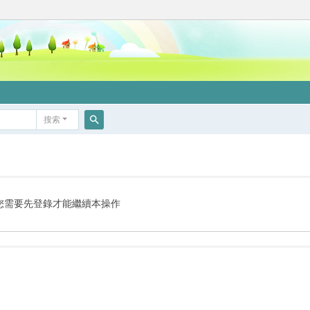
搜索
搜
索
您需要先登錄才能繼續本操作