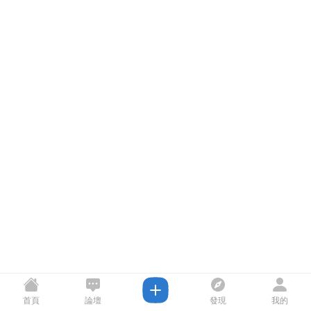
首頁
論壇
發現
我的