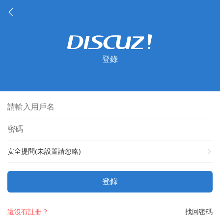
登錄
安全提問(未設置請忽略)
登錄
還沒有註冊？
找回密碼