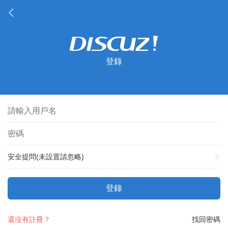
登錄
安全提問(未設置請忽略)
登錄
還沒有註冊？
找回密碼