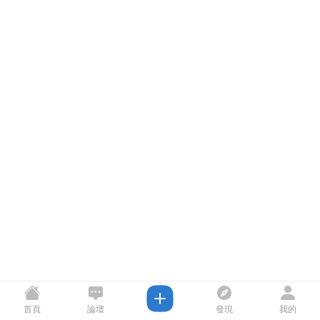
首頁
論壇
發現
我的