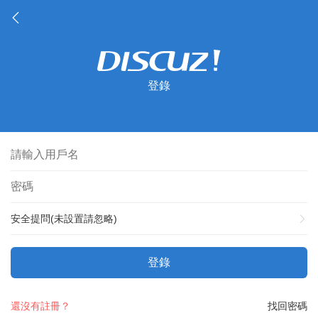
登錄
安全提問(未設置請忽略)
登錄
還沒有註冊？
找回密碼