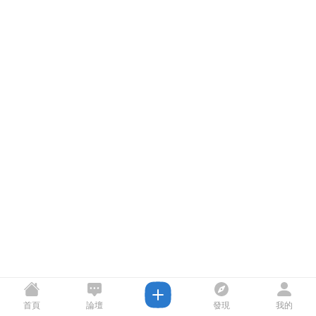
首頁
論壇
發現
我的