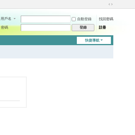
切
換
用戶名
自動登錄
找回密碼
到
寬
密碼
註冊
登錄
版
快捷導航