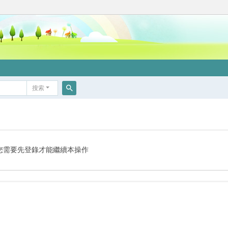
搜索
搜
索
您需要先登錄才能繼續本操作