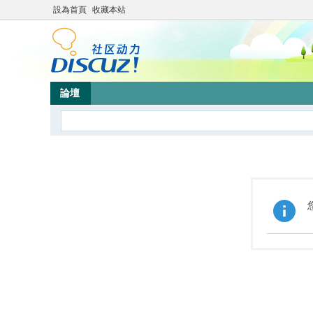
設為首頁
收藏本站
論壇