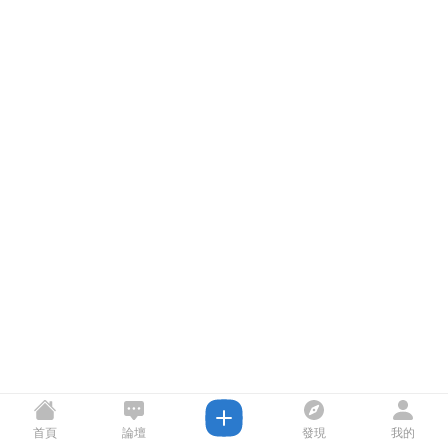
首頁
論壇
發現
我的