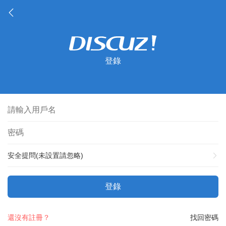
登錄
安全提問(未設置請忽略)
登錄
還沒有註冊？
找回密碼