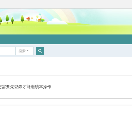
搜索
搜
索
您需要先登錄才能繼續本操作