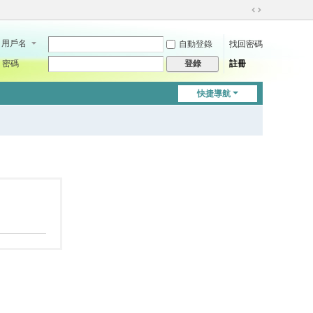
切
換
用戶名
自動登錄
找回密碼
到
寬
密碼
註冊
登錄
版
快捷導航