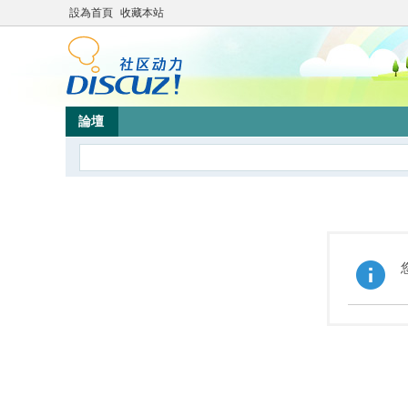
設為首頁
收藏本站
論壇