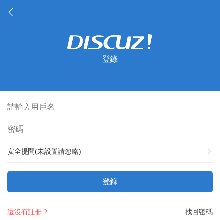
登錄
安全提問(未設置請忽略)
登錄
還沒有註冊？
找回密碼