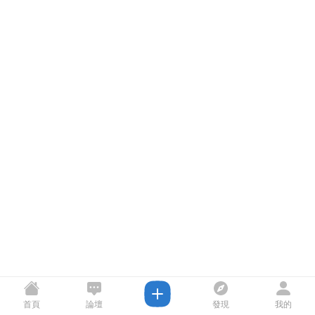
首頁
論壇
發現
我的