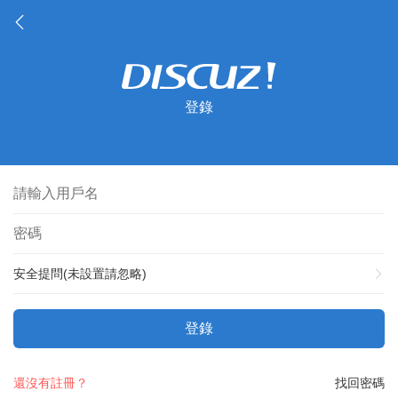
登錄
安全提問(未設置請忽略)
登錄
還沒有註冊？
找回密碼