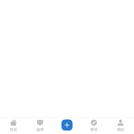
首頁
論壇
發現
我的